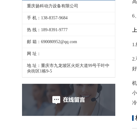
高
重庆扬科动力设备有限公司
6
手 机：138-8357-9684
热 线：189-8391-9777
上
邮 箱：690080952@qq.com
1
网 址：
2
地 址：重庆市九龙坡区火炬大道99号千叶中
好
央街区1栋9-5
冷