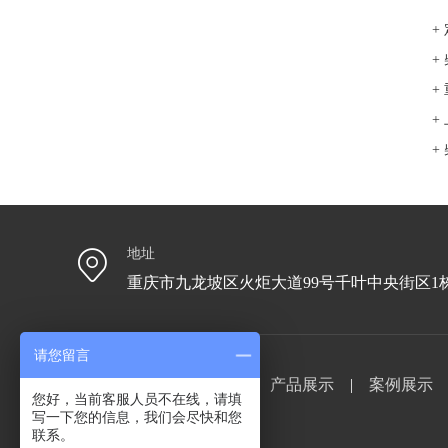
+
+
+
+
+
地址
重庆市九龙坡区火炬大道99号千叶中央街区1栋
请您留言
网站首页
|
关于扬科
|
产品展示
|
案例展示
您好，当前客服人员不在线，请填
写一下您的信息，我们会尽快和您
备案号：
渝ICP备17011053号
联系。