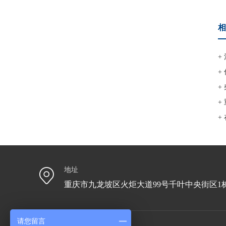
相
+
+
+
+
+
地址
重庆市九龙坡区火炬大道99号千叶中央街区1栋
请您留言